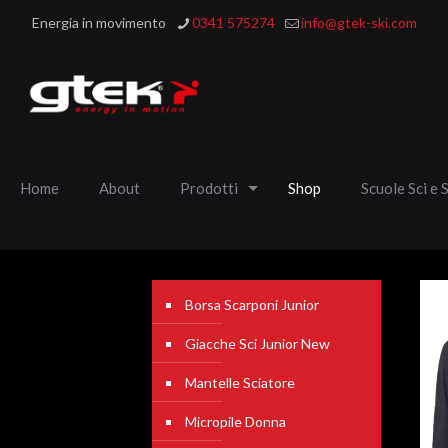
Energia in movimento
0341 575274
info@gtek-ski.com
Home
About
Prodotti
Shop
Scuole Sci e 
Borsa Scarponi Junior
Giacche Sci Junior New
Mantelle Sciatore
Micropile Donna