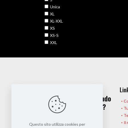
Unica
XL
XL-XXL
XS
XS-S
XXL
Hai una domanda?
Lin
O magari stai pensando
Co
a una collaborazione?
Tu
Te
Il
Questo sito utilizza cookies per