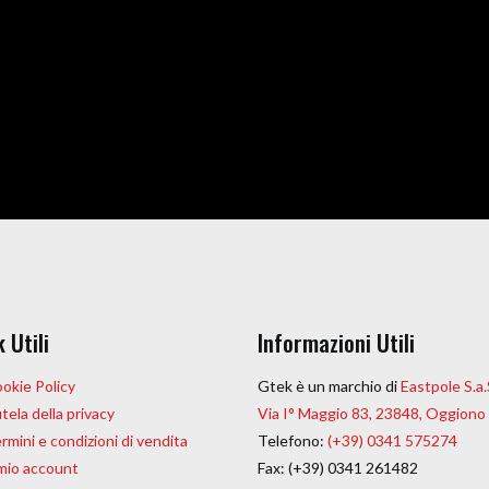
k Utili
Informazioni Utili
okie Policy
Gtek è un marchio di
Eastpole S.a.
tela della privacy
Via I° Maggio 83, 23848, Oggiono
rmini e condizioni di vendita
Telefono:
(+39) 0341 575274
 mio account
Fax: (+39) 0341 261482