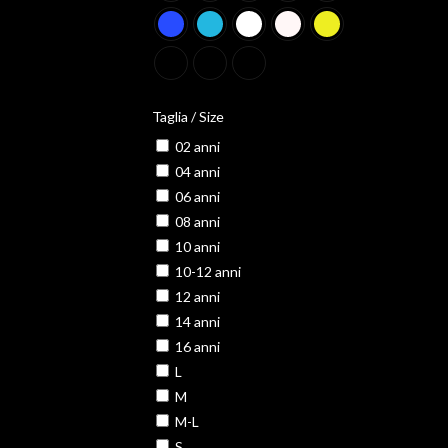
Taglia / Size
02 anni
04 anni
06 anni
08 anni
10 anni
10-12 anni
12 anni
14 anni
16 anni
L
M
M-L
S