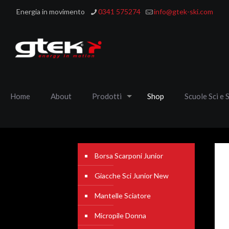
Energia in movimento
0341 575274
info@gtek-ski.com
Home
About
Prodotti
Shop
Scuole Sci e 
Borsa Scarponi Junior
Giacche Sci Junior New
Mantelle Sciatore
Micropile Donna