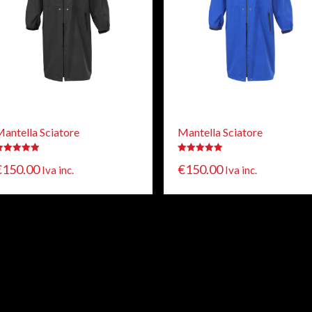
antella Sciatore
Mantella Sciatore
alutato
Valutato
€
150.00
€
150.00
.00
Iva inc.
5.00
Iva inc.
u 5
su 5