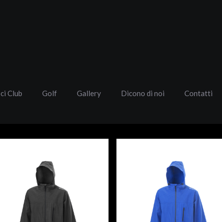
Sci Club
Golf
Gallery
Dicono di noi
Contatti