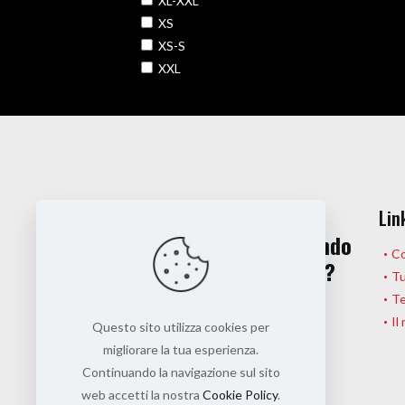
XL-XXL
XS
XS-S
XXL
Hai una domanda?
Lin
O magari stai pensando
Co
a una collaborazione?
Tu
Te
Il
Questo sito utilizza cookies per
Contattaci
migliorare la tua esperienza.
Continuando la navigazione sul sito
web accetti la nostra
Cookie Policy
.