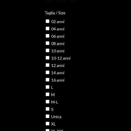
Taglia / Size
02 anni
04 anni
06 anni
08 anni
10 anni
10-12 anni
12 anni
14 anni
16 anni
L
M
M-L
S
Unica
XL