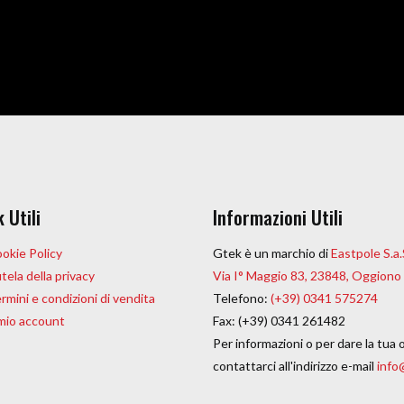
k Utili
Informazioni Utili
okie Policy
Gtek è un marchio di
Eastpole S.a.
tela della privacy
Via I° Maggio 83, 23848, Oggiono
rmini e condizioni di vendita
Telefono:
(+39) 0341 575274
 mio account
Fax: (+39) 0341 261482
Per informazioni o per dare la tua 
contattarci all'indirizzo e-mail
info