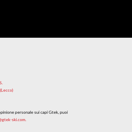
S.
 (Lecco)
opinione personale sui capi Gtek, puoi
@gtek-ski.com.