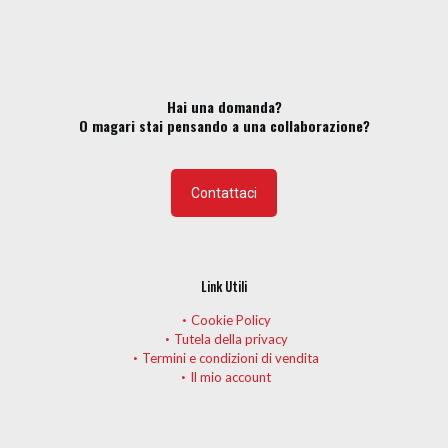
possono
essere
scelte
nella
pagina
Hai una domanda?
del
O magari stai pensando a una collaborazione?
prodotto
Contattaci
Link Utili
Cookie Policy
Tutela della privacy
Termini e condizioni di vendita
Il mio account