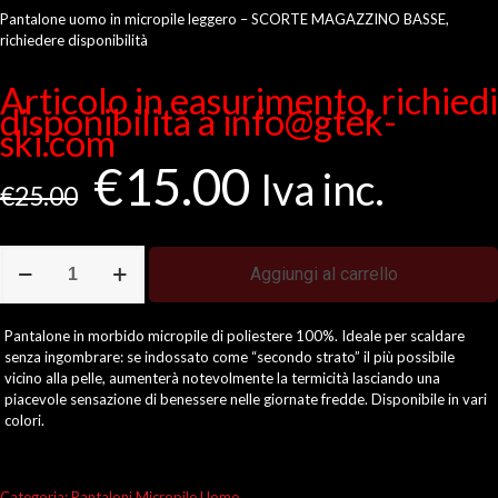
Pantalone uomo in micropile leggero – SCORTE MAGAZZINO BASSE,
richiedere disponibilità
Articolo in easurimento, richiedi
disponibilità a info@gtek-
ski.com
Il
Il
€
15.00
Iva inc.
prezzo
prezzo
€
25.00
originale
attuale
era:
è:
€25.00.
€15.00.
Pantalone
Aggiungi al carrello
Uomo
Micropile
quantità
Pantalone in morbido micropile di poliestere 100%. Ideale per scaldare
senza ingombrare: se indossato come “secondo strato” il più possibile
vicino alla pelle, aumenterà notevolmente la termicità lasciando una
piacevole sensazione di benessere nelle giornate fredde. Disponibile in vari
colori.
Categoria:
Pantaloni Micropile Uomo