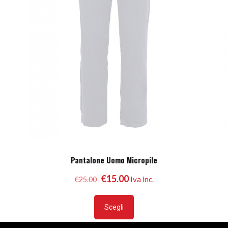
Pantalone Uomo Micropile
Il
Il
€
15.00
Iva inc.
€
25.00
prezzo
prezzo
Questo
originale
attuale
prodotto
era:
è:
Scegli
ha
€25.00.
€15.00.
più