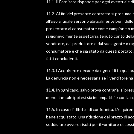
11.1. Il Fornitore risponde per ogni eventuale d
11.2. Ai fini del presente contratto si presume 
all’uso al quale servono abitualmente beni dello
presentato al consumatore come campione o model
ragionevolmente aspettarsi, tenuto conto della na
venditore, dal produttore o dal suo agente o rapp
consumatore e che sia stato da questi portato 
fatti concludenti.
11.3. L’Acquirente decade da ogni diritto qualora
La denuncia non è necessaria se il venditore ha r
11.4. In ogni caso, salvo prova contraria, si pre
meno che tale ipotesi sia incompatibile con la n
11.5. In caso di difetto di conformità, l’Acquire
bene acquistato, una riduzione del prezzo di acq
soddisfare ovvero risulti per il Fornitore ecce