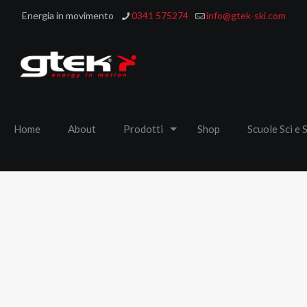
Energia in movimento
0341 575274
info@gtek-ski.com
Home
About
Prodotti
Shop
Scuole Sci e 