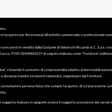
sumo.
l’acquisto per fini estranei all’attività commerciale o professionale eser
 sono posti in vendita dalla Eastpole di Valsecchi Riccardo & C. S.a.s. con
i Lecco, P.IVA 02400650137 di seguito indicata come “Fornitore”, indirizzo
ne”, s’intende il contratto di compravendita relativo ai beni mobili materia
a a distanza tramite strumenti telematici, organizzato dal Fornitore.
 consumatore persona fisica che compie l’acquisto, di cui al presente contra
lta.
l soggetto indicato in epigrafe ovvero il soggetto prestatore dei servizi 