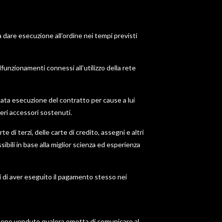
a dare esecuzione all’ordine nei tempi previsti
lfunzionamenti connessi all’utilizzo della rete
ncata esecuzione del contratto per cause a lui
neri accessori sostenuti.
 di terzi, delle carte di credito, assegni e altri
ibili in base alla miglior scienza ed esperienza
i di aver eseguito il pagamento stesso nei
el bene venduto qualora ometta di comunicare al