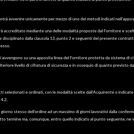
trà avvenire unicamente per mezzo di uno dei metodi indicati nell’appos
rà accreditato mediante una delle modalità proposte dal Fornitore e scelt
e disciplinato dalla clausola 13, punto 2 e seguenti del presente contratto,
tesso.
i avvengono su una apposita linea del Fornitore protetta da sistema di cifr
iore livello di cifratura di sicurezza e in ossequio di quanto previsto dall
tti selezionati e ordinati, con le modalità scelte dall’Acquirente o indicat
 4.2.
 giorno stesso dell’ordine ad un massimo di giorni lavorativi dalla conferma
detto termine ma, comunque, entro quello indicato al punto seguente, ne 