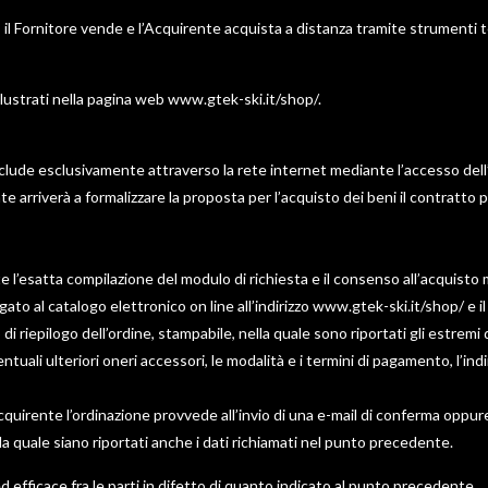
il Fornitore vende e l’Acquirente acquista a distanza tramite strumenti tele
illustrati nella pagina web www.gtek-ski.it/shop/.
conclude esclusivamente attraverso la rete internet mediante l’accesso dell
 arriverà a formalizzare la proposta per l’acquisto dei beni il contratto pe
e l’esatta compilazione del modulo di richiesta e il consenso all’acquisto 
ato al catalogo elettronico on line all’indirizzo www.gtek-ski.it/shop/ e 
 riepilogo dell’ordine, stampabile, nella quale sono riportati gli estremi d
tuali ulteriori oneri accessori, le modalità e i termini di pagamento, l’ind
Acquirente l’ordinazione provvede all’invio di una e-mail di conferma oppure
la quale siano riportati anche i dati richiamati nel punto precedente.
d efficace fra le parti in difetto di quanto indicato al punto precedente.