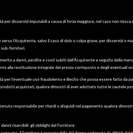
à per disservizi imputabili a causa di forza maggiore, nel caso non riesca 
 verso l’Acquirente, salvo il caso di dolo o colpa grave, per disservizi o ma
i sub-fornitori.
n merito a danni, perdite e costi subiti dall’Acquirente a seguito della ma
nto alla restituzione integrale del prezzo corrisposto e degli eventuali o
à per l’eventuale uso fraudolento e illecito che possa essere fatto da parte
odotti acquistati, qualora dimostri di aver adottato tutte le cautele poss
itenuto responsabile per ritardi o disguidi nel pagamento qualora dimostr
anni risarcibili: gli obblighi del Fornitore
del consumo, il Fornitore è responsabile del danno cagionato da difetti d