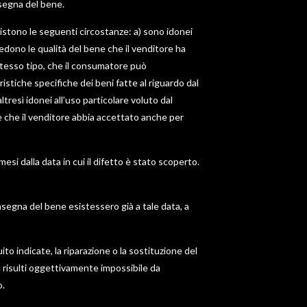
nsegna del bene.
sistono le seguenti circostanze: a) sono idonei
edono le qualità del bene che il venditore ha
stesso tipo, che il consumatore può
istiche specifiche dei beni fatte al riguardo dal
tresì idonei all’uso particolare voluto dal
 che il venditore abbia accettato anche per
esi dalla data in cui il difetto è stato scoperto.
onsegna del bene esistessero già a tale data, a
to indicate, la riparazione o la sostituzione del
n risulti oggettivamente impossibile da
o.