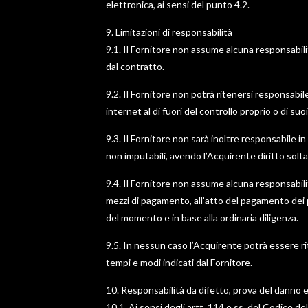
elettronica, ai sensi del punto 4.2.
9. Limitazioni di responsabilità
9.1. Il Fornitore non assume alcuna responsabilit
dal contratto.
9.2. Il Fornitore non potrà ritenersi responsabile
internet al di fuori del controllo proprio o di suo
9.3. Il Fornitore non sarà inoltre responsabile i
non imputabili, avendo l’Acquirente diritto solta
9.4. Il Fornitore non assume alcuna responsabilit
mezzi di pagamento, all’atto del pagamento dei pr
del momento e in base alla ordinaria diligenza.
9.5. In nessun caso l’Acquirente potrà essere r
tempi e modi indicati dal Fornitore.
10. Responsabilità da difetto, prova del danno e d
10.1. Ai sensi degli artt. 114 e ss. del Codice 