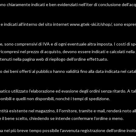
sono chiaramente indicati e ben evidenziati nell’iter di conclusione dell’acq
i e indicati all’interno del sito internet www.gtek-ski.it/shop/, sono espre
nte, sono comprensivi di IVA e di ogni eventuale altra imposta. I costi di sp
ompresi nel prezzo di acquisto, devono essere indicati e calcolati nella 
ntenuti nella pagina web di riepilogo dell’ordine effettuato.
o dei beni offerti al pubblico hanno validità fino alla data indicata nel cata
matico utilizzato l’elaborazione ed evasione degli ordini senza ritardo. A t
nibili e quelli non disponibili, nonché i tempi di spedizione.
ità esistente nel magazzino, il Fornitore, tramite e-mail, renderà noto al
re il bene scelto, chiedendo se intende confermare l’ordine o meno.
ma nel più breve tempo possibile l’avvenuta registrazione dell’ordine ino