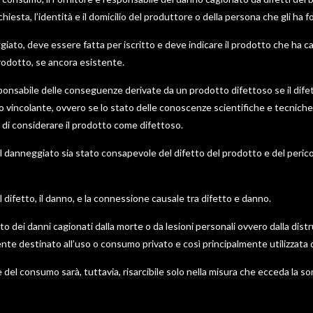
hiesta, l’identità e il domicilio del produttore o della persona che gli ha fo
iato, deve essere fatta per iscritto e deve indicare il prodotto che ha cag
prodotto, se ancora esistente.
sponsabile delle conseguenze derivate da un prodotto difettoso se il dife
 vincolante, ovvero se lo stato delle conoscenze scientifiche e tecniche,
 di considerare il prodotto come difettoso.
l danneggiato sia stato consapevole del difetto del prodotto e del perico
l difetto, il danno, e la connessione causale tra difetto e danno.
nto dei danni cagionati dalla morte o da lesioni personali ovvero dalla dis
nte destinato all’uso o consumo privato e così principalmente utilizzata
ice del consumo sarà, tuttavia, risarcibile solo nella misura che ecceda l