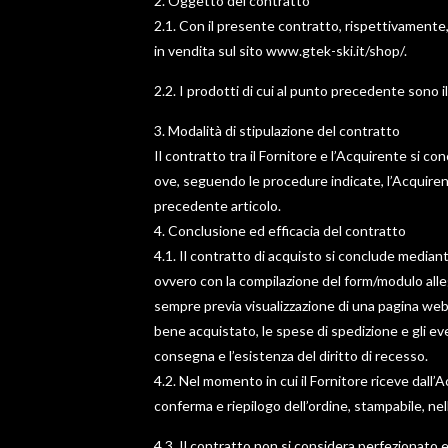
2. Oggetto del contratto
2.1. Con il presente contratto, rispettivamente, 
in vendita sul sito www.gtek-ski.it/shop/.
2.2. I prodotti di cui al punto precedente sono 
3. Modalità di stipulazione del contratto
Il contratto tra il Fornitore e l’Acquirente si 
ove, seguendo le procedure indicate, l’Acquirente
precedente articolo.
4. Conclusione ed efficacia del contratto
4.1. Il contratto di acquisto si conclude mediant
ovvero con la compilazione del form/modulo alleg
sempre previa visualizzazione di una pagina web di
bene acquistato, le spese di spedizione e gli even
consegna e l’esistenza del diritto di recesso.
4.2. Nel momento in cui il Fornitore riceve dall’
conferma e riepilogo dell’ordine, stampabile, nel
4.3. Il contratto non si considera perfezionato e