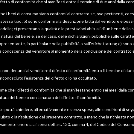
ifetto di conformità che si manifesti entro il termine di due anni dalla co
che i beni di consumo siano conformi al contratto se, ove pertinenti, coe
 stesso tipo; b) sono conformi alla descrizione fatta dal venditore e possi
lo; c) presentano la qualità e le prestazioni abituali di un bene dello 
tura del bene e, se del caso, delle dichiarazioni pubbliche sulle caratter
resentante, in particolare nella pubblicità o sull’etichettatura; d) sono al
a conoscenza del venditore al momento della conclusione del contratto e
 non denunci al venditore il difetto di conformità entro il termine di due m
iconosciuto l’esistenza del difetto o lo ha occultato.
sume che i difetti di conformità che si manifestano entro sei mesi dalla c
atura del bene o con la natura del difetto di conformità.
nte potrà chiedere, alternativamente e senza spese, alle condizioni di segui
uisto o la risoluzione del presente contratto, a meno che la richiesta no
ssivamente onerosa ai sensi dell’art. 130, comma 4, del Codice del Consum