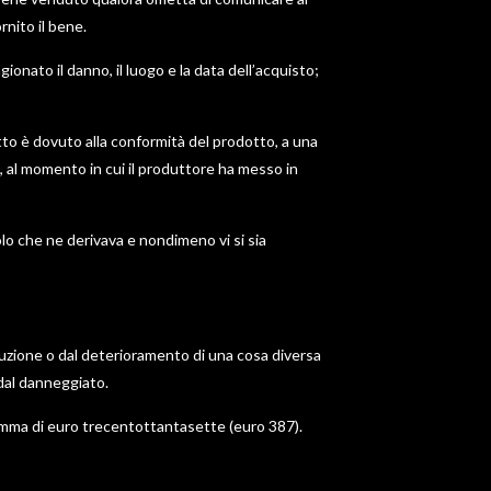
rnito il bene.
ionato il danno, il luogo e la data dell’acquisto;
tto è dovuto alla conformità del prodotto, a una
 al momento in cui il produttore ha messo in
lo che ne derivava e nondimeno vi si sia
truzione o dal deterioramento di una cosa diversa
 dal danneggiato.
a somma di euro trecentottantasette (euro 387).