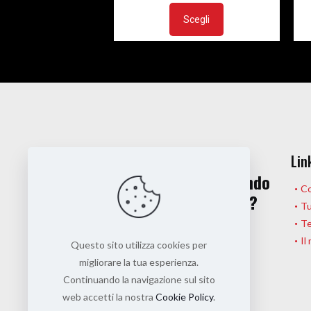
Questo
originale
attuale
prodotto
Scegli
era:
è:
ha
€25.00.
€15.00.
più
varianti.
Le
opzioni
possono
essere
Hai una domanda?
Lin
scelte
nella
O magari stai pensando
Co
pagina
a una collaborazione?
Tu
del
Te
prodotto
Il
Questo sito utilizza cookies per
Contattaci
migliorare la tua esperienza.
Continuando la navigazione sul sito
web accetti la nostra
Cookie Policy
.