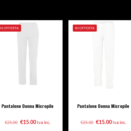
IN OFFERTA
IN OFFERTA
Pantalone Donna Micropile
Pantalone Donna Micropile
Il
Il
Il
Il
€
15.00
€
15.00
Iva inc.
Iva inc.
€
25.00
€
25.00
prezzo
prezzo
prezzo
prezzo