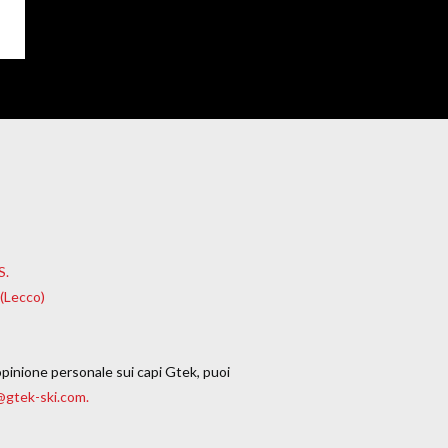
o
S.
 (Lecco)
o
opinione personale sui capi Gtek, puoi
@gtek-ski.com.