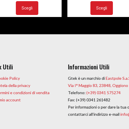
Questo
Questo
originale
attuale
originale
attuale
prodotto
prodott
Scegli
Scegli
era:
è:
era:
è:
ha
ha
€25.00.
€15.00.
€25.00.
€15.00.
più
più
varianti.
varianti.
Le
Le
opzioni
opzioni
possono
possono
essere
essere
k Utili
Informazioni Utili
scelte
scelte
nella
nella
okie Policy
Gtek è un marchio di
Eastpole S.a.
pagina
pagina
tela della privacy
Via I° Maggio 83, 23848, Oggiono
del
del
rmini e condizioni di vendita
Telefono:
(+39) 0341 575274
prodotto
prodott
 mio account
Fax: (+39) 0341 261482
Per informazioni o per dare la tua 
contattarci all'indirizzo e-mail
info