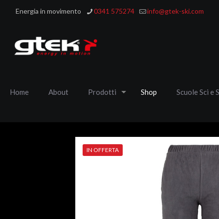
Energia in movimento
0341 575274
info@gtek-ski.com
Home
About
Prodotti
Shop
Scuole Sci e 
IN OFFERTA