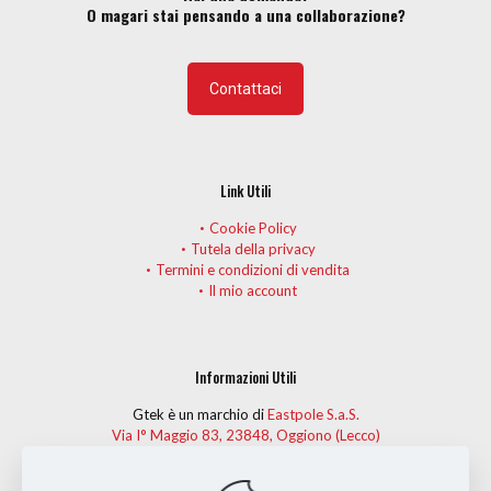
O magari stai pensando a una collaborazione?
prodotto
Contattaci
Link Utili
Cookie Policy
Tutela della privacy
Termini e condizioni di vendita
Il mio account
Informazioni Utili
Gtek è un marchio di
Eastpole S.a.S.
Via I° Maggio 83, 23848, Oggiono (Lecco)
Telefono:
(+39) 0341 575274
Fax: (+39) 0341 261482