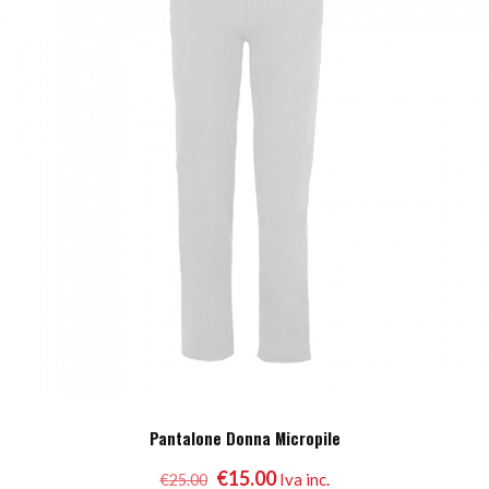
nella
pagina
del
prodotto
Pantalone Donna Micropile
Il
Il
€
15.00
Iva inc.
€
25.00