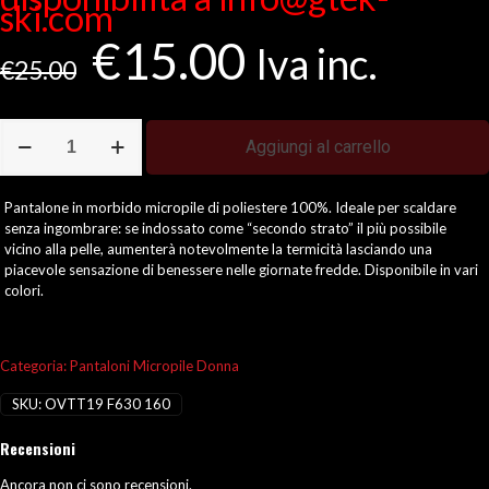
ski.com
Il
Il
€
15.00
Iva inc.
prezzo
prezzo
€
25.00
originale
attuale
era:
è:
€25.00.
€15.00.
Pantalone
Aggiungi al carrello
Donna
Micropile
quantità
Pantalone in morbido micropile di poliestere 100%. Ideale per scaldare
senza ingombrare: se indossato come “secondo strato” il più possibile
vicino alla pelle, aumenterà notevolmente la termicità lasciando una
piacevole sensazione di benessere nelle giornate fredde. Disponibile in vari
colori.
Categoria:
Pantaloni Micropile Donna
SKU:
OVTT19 F630 160
Recensioni
Ancora non ci sono recensioni.