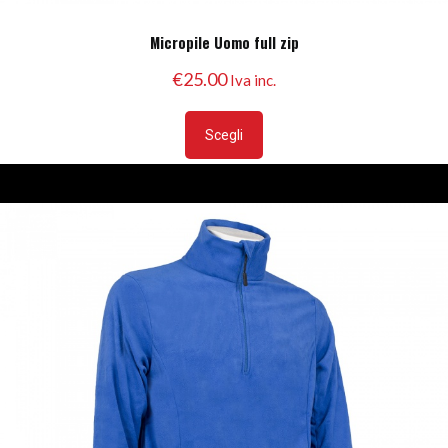
Micropile Uomo full zip
€
25.00
Iva inc.
Questo
prodotto
Scegli
ha
più
varianti.
Le
opzioni
possono
essere
scelte
nella
pagina
del
prodotto