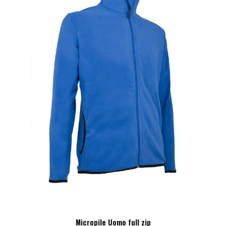
essere
scelte
nella
pagina
del
prodotto
Micropile Uomo full zip