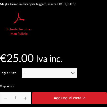
Maglia Uomo in micropile leggero, marca OVTT, full zip
Scheda Tecnica -
Man Fullzip
€
25.00
Iva inc.
Taglia / Size
Disponibile
Micropile
Aggiungi al carrello
Uomo
full