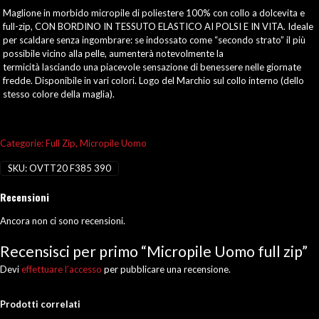
zip
Maglione in morbido micropile di poliestere 100% con collo a dolcevita e
quantità
full-zip, CON BORDINO IN TESSUTO ELASTICO AI POLSI E IN VITA. Ideale
per scaldare senza ingombrare: se indossato come “secondo strato” il più
possibile vicino alla pelle, aumenterà notevolmente la
termicità lasciando una piacevole sensazione di benessere nelle giornate
fredde. Disponibile in vari colori. Logo del Marchio sul collo interno (dello
stesso colore della maglia).
Categorie:
Full Zip
,
Micropile Uomo
SKU:
OVTT20 F385 390
Recensioni
Ancora non ci sono recensioni.
Recensisci per primo “Micropile Uomo full zip”
Devi
effettuare l’accesso
per pubblicare una recensione.
Prodotti correlati