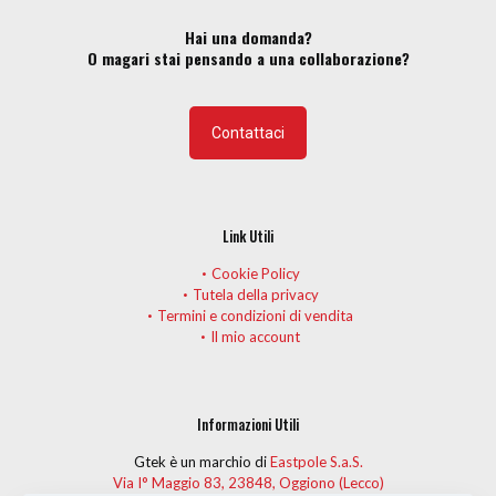
pagina
Hai una domanda?
del
O magari stai pensando a una collaborazione?
prodotto
Contattaci
Link Utili
Cookie Policy
Tutela della privacy
Termini e condizioni di vendita
Il mio account
Informazioni Utili
Gtek è un marchio di
Eastpole S.a.S.
Via I° Maggio 83, 23848, Oggiono (Lecco)