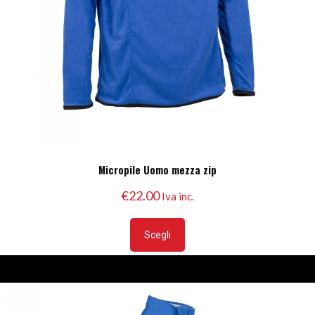
Micropile Uomo mezza zip
€
22.00
Iva inc.
Questo
prodotto
Scegli
ha
più
varianti.
Le
opzioni
possono