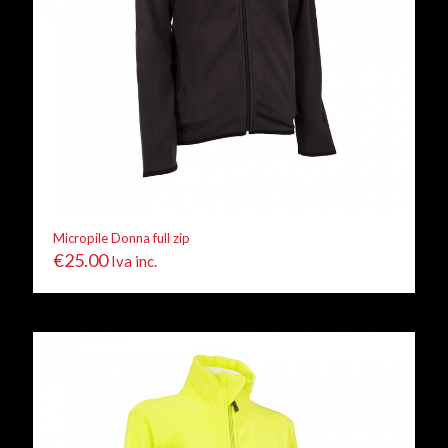
Micropile Donna full zip
€
25.00
Iva inc.