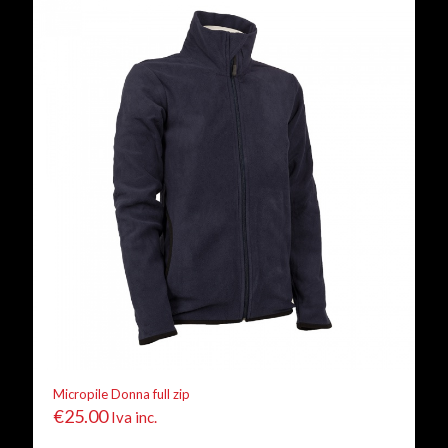
Micropile Donna full zip
€
25.00
Iva inc.