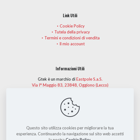
Link Utili
Cookie Policy
Tutela della privacy
Termini e condizioni di vendita
Il mio account
Informazioni Utili
Gtek è un marchio di
Eastpole S.a.S.
Via I° Maggio 83, 23848, Oggiono (Lecco)
Telefono:
(+39) 0341 575274
Fax: (+39) 0341 261482
Per informazioni o per dare la tua opinione personale sui capi
Gtek, puoi contattarci all'indirizzo e-mail
info@gtek-ski.com.
Questo sito utilizza cookies per migliorare la tua
esperienza. Continuando la navigazione sul sito web accetti
la nostra
Cookie Policy
.