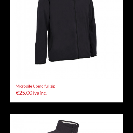
Micropile Uomo full zip
€
25.00
Iva inc.