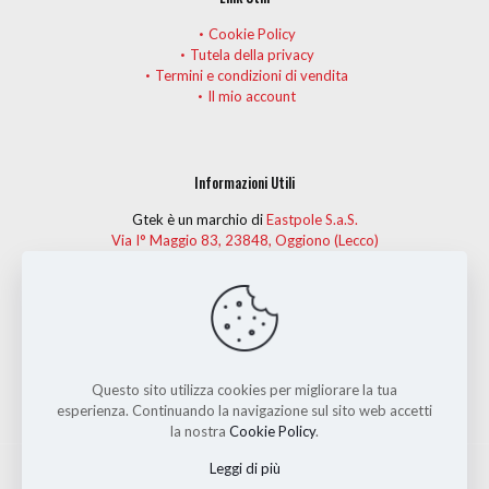
Cookie Policy
Tutela della privacy
Termini e condizioni di vendita
Il mio account
Informazioni Utili
Gtek è un marchio di
Eastpole S.a.S.
Via I° Maggio 83, 23848, Oggiono (Lecco)
Telefono:
(+39) 0341 575274
Fax: (+39) 0341 261482
Per informazioni o per dare la tua opinione personale sui capi
Gtek, puoi contattarci all'indirizzo e-mail
info@gtek-ski.com.
Questo sito utilizza cookies per migliorare la tua
esperienza. Continuando la navigazione sul sito web accetti
la nostra
Cookie Policy
.
Leggi di più
Eastpole S.a.S.
Via I° Maggio 83, Oggiono (Lecco) - Tel: (+39)