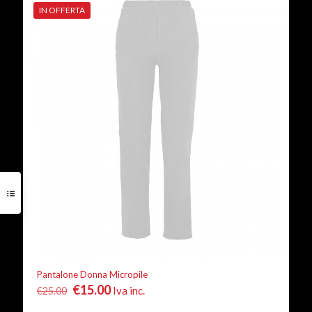
IN OFFERTA
Pantalone Donna Micropile
Il
Il
€
15.00
Iva inc.
€
25.00
prezzo
prezzo